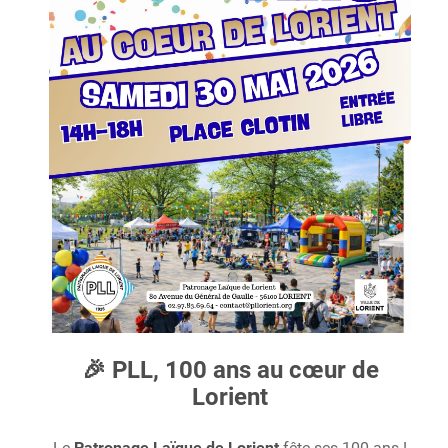
🎉
PLL, 100 ans au cœur de
Lorient
Le
Patronage Laïque de Lorient
fête ses 100 ans !