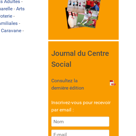
ts Adultes
-
arelle
-
Arts
oterie
-
amiliales
-
-
Caravane
-
Journal du Centre
Social
Consultez la
dernière édition
Inscrivez-vous pour recevoir
par email :