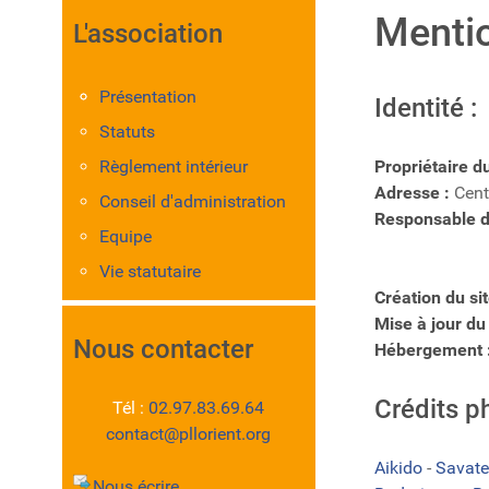
Mentio
L'association
Présentation
Identité :
Statuts
Règlement intérieur
Propriétaire du
Adresse :
Cent
Conseil d'administration
Responsable de
Equipe
Vie statutaire
Création du site
Mise à jour du
Nous contacter
Hébergement 
Crédits p
Tél :
02.97.83.69.64
contact@pllorient.org
Aikido
-
Savate
Nous écrire