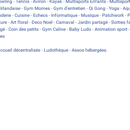
owling
-
Tennis
-
Aviron
-
Kayak
-
Multisports Enfants
-
Multispor
Irlandaise
-
Gym Momes
-
Gym d'entretien
-
Qi Gong
-
Yoga
-
Aqu
oderie
-
Cuisine
-
Echecs
-
Informatique
-
Musique
-
Patchwork
-
P
ture
-
Art floral
-
Deco Noel
-
Carnaval
-
Jardin partagé
-
Sorties f
agé
-
Coin des petits
-
Gym Caline
-
Baby Ludo
-
Animation sport
es
accueil décentralisés
-
Ludothèque
-
Assos hébergées.