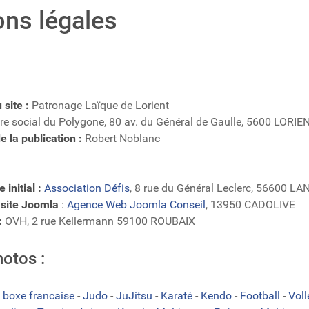
ns légales
 site :
Patronage Laïque de Lorient
re social du Polygone, 80 av. du Général de Gaulle, 5600 LORIE
 la publication :
Robert Noblanc
 initial :
Association Défis
, 8 rue du Général Leclerc, 56600 L
 site Joomla
:
Agence Web Joomla Conseil
, 13950 CADOLIVE
:
OVH, 2 rue Kellermann 59100 ROUBAIX
hotos :
 boxe francaise
-
Judo
-
JuJitsu
-
Karaté
-
Kendo
-
Football
-
Vol