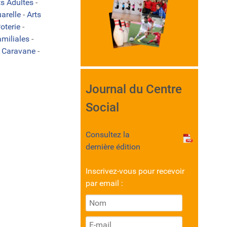
ts Adultes
-
arelle
-
Arts
oterie
-
amiliales
-
-
Caravane
-
Journal du Centre
Social
Consultez la
dernière édition
Inscrivez-vous pour recevoir
par email :