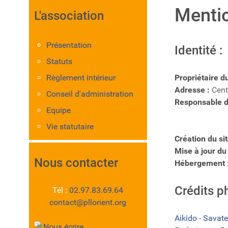
Mentio
L'association
Présentation
Identité :
Statuts
Règlement intérieur
Propriétaire du
Adresse :
Cent
Conseil d'administration
Responsable de
Equipe
Vie statutaire
Création du site
Mise à jour du
Nous contacter
Hébergement 
Crédits p
Tél :
02.97.83.69.64
contact@pllorient.org
Aikido
-
Savate
Nous écrire