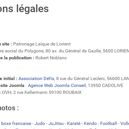
ns légales
 site :
Patronage Laïque de Lorient
re social du Polygone, 80 av. du Général de Gaulle, 5600 LORIE
 la publication :
Robert Noblanc
 initial :
Association Défis
, 8 rue du Général Leclerc, 56600 L
 site Joomla
:
Agence Web Joomla Conseil
, 13950 CADOLIVE
:
OVH, 2 rue Kellermann 59100 ROUBAIX
hotos :
 boxe francaise
-
Judo
-
JuJitsu
-
Karaté
-
Kendo
-
Football
-
Vol