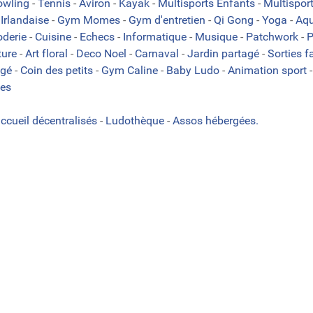
owling
-
Tennis
-
Aviron
-
Kayak
-
Multisports Enfants
-
Multispor
Irlandaise
-
Gym Momes
-
Gym d'entretien
-
Qi Gong
-
Yoga
-
Aqu
oderie
-
Cuisine
-
Echecs
-
Informatique
-
Musique
-
Patchwork
-
P
ture
-
Art floral
-
Deco Noel
-
Carnaval
-
Jardin partagé
-
Sorties f
agé
-
Coin des petits
-
Gym Caline
-
Baby Ludo
-
Animation sport
es
accueil décentralisés
-
Ludothèque
-
Assos hébergées.