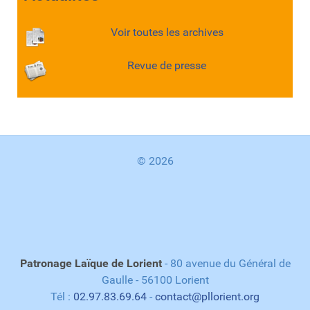
Voir toutes les archives
Revue de presse
© 2026
Patronage Laïque de Lorient
- 80 avenue du Général de
Gaulle - 56100 Lorient
Tél :
02.97.83.69.64
-
contact@pllorient.org