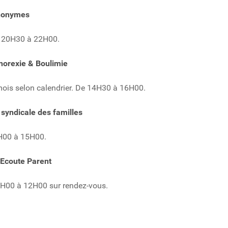
anonymes
e 20H30 à 22H00.
norexie & Boulimie
ois selon calendrier. De 14H30 à 16H00.
syndicale des familles
4H00 à 15H00.
 Ecoute Parent
0H00 à 12H00 sur rendez-vous.
3