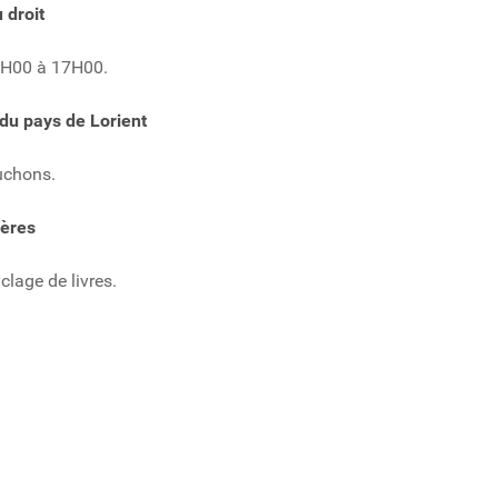
 droit
4H00 à 17H00.
du pays de Lorient
uchons.
ères
clage de livres.