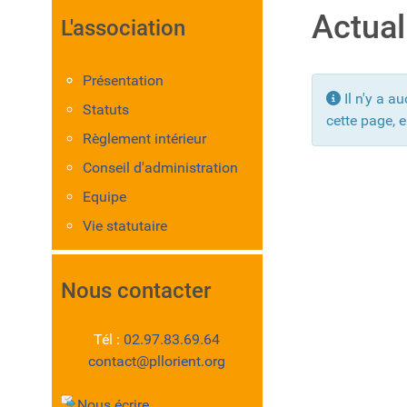
Actual
L'association
Présentation
Info
Il n'y a a
Statuts
cette page, e
Règlement intérieur
Conseil d'administration
Equipe
Vie statutaire
Nous contacter
Tél :
02.97.83.69.64
contact@pllorient.org
Nous écrire