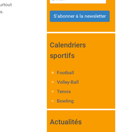
surtout
s.
S'abonner à la newsletter
Calendriers
sportifs
Football
Volley-Ball
Tennis
Bowling
Actualités