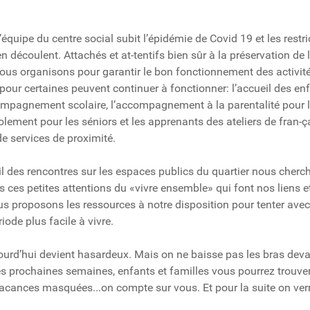
quipe du centre social subit l’épidémie de Covid 19 et les restri
en découlent. Attachés et at-tentifs bien sûr à la préservation de 
us organisons pour garantir le bon fonctionnement des activité
our certaines peuvent continuer à fonctionner: l’accueil des en
ompagnement scolaire, l’accompagnement à la parentalité pour le
isolement pour les séniors et les apprenants des ateliers de fran-ça
 services de proximité.
fil des rencontres sur les espaces publics du quartier nous cherc
s ces petites attentions du «vivre ensemble» qui font nos liens e
ous proposons les ressources à notre disposition pour tenter ave
riode plus facile à vivre.
jourd’hui devient hasardeux. Mais on ne baisse pas les bras dev
 Les prochaines semaines, enfants et familles vous pourrez trouv
e vacances masquées...on compte sur vous. Et pour la suite on ve