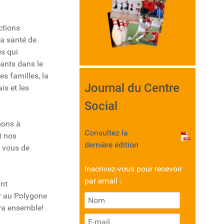
ctions
la santé de
s qui
fants dans le
s familles, la
Journal du Centre
is et les
Social
hons à
Consultez la
t nos
dernière édition
c vous de
Inscrivez-vous pour recevoir
par email :
ant
er au Polygone
rra ensemble!