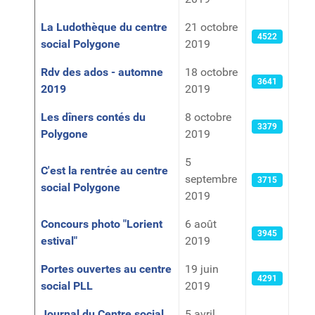
La Ludothèque du centre
21 octobre
4522
social Polygone
2019
Rdv des ados - automne
18 octobre
3641
2019
2019
Les dîners contés du
8 octobre
3379
Polygone
2019
5
C'est la rentrée au centre
septembre
3715
social Polygone
2019
Concours photo "Lorient
6 août
3945
estival"
2019
Portes ouvertes au centre
19 juin
4291
social PLL
2019
Journal du Centre social
5 avril