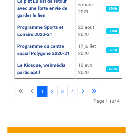
Le p’tit Lu est de retour
5 mars
avec une forte envie de
3546
2021
garder le lien
Programme Sports et
22 août
3968
Loirsirs 2020-21
2020
Programme du centre
17 juillet
3774
social Polygone 2020-21
2020
Le Kiosque, webmédia
10 avril
4776
particiaptif
2020
1
2
3
4
Page 1 sur 4