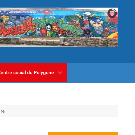
entre social du Polygone
ure