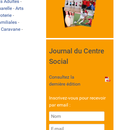
ts Adultes
-
arelle
-
Arts
oterie
-
amiliales
-
-
Caravane
-
Journal du Centre
Social
Consultez la
dernière édition
Inscrivez-vous pour recevoir
par email :