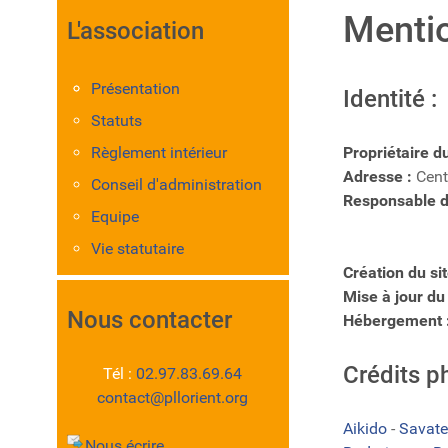
Mentio
L'association
Présentation
Identité :
Statuts
Règlement intérieur
Propriétaire du
Adresse :
Cent
Conseil d'administration
Responsable de
Equipe
Vie statutaire
Création du site
Mise à jour du
Nous contacter
Hébergement 
Crédits p
Tél :
02.97.83.69.64
contact@pllorient.org
Aikido
-
Savate
Nous écrire