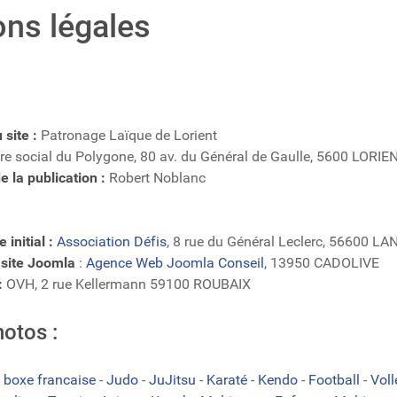
ns légales
 site :
Patronage Laïque de Lorient
re social du Polygone, 80 av. du Général de Gaulle, 5600 LORIE
 la publication :
Robert Noblanc
 initial :
Association Défis
, 8 rue du Général Leclerc, 56600 L
 site Joomla
:
Agence Web Joomla Conseil
, 13950 CADOLIVE
:
OVH, 2 rue Kellermann 59100 ROUBAIX
hotos :
 boxe francaise
-
Judo
-
JuJitsu
-
Karaté
-
Kendo
-
Football
-
Vol