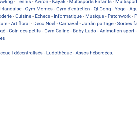
owling
-
Tennis
-
Aviron
-
Kayak
-
Multisports Enfants
-
Multispor
Irlandaise
-
Gym Momes
-
Gym d'entretien
-
Qi Gong
-
Yoga
-
Aqu
oderie
-
Cuisine
-
Echecs
-
Informatique
-
Musique
-
Patchwork
-
P
ture
-
Art floral
-
Deco Noel
-
Carnaval
-
Jardin partagé
-
Sorties f
agé
-
Coin des petits
-
Gym Caline
-
Baby Ludo
-
Animation sport
es
accueil décentralisés
-
Ludothèque
-
Assos hébergées.