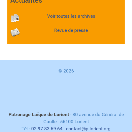
Actualités
Voir toutes les archives
Revue de presse
© 2026
Patronage Laïque de Lorient
- 80 avenue du Général de
Gaulle - 56100 Lorient
Tél :
02.97.83.69.64
-
contact@pllorient.org