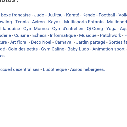
 boxe francaise
-
Judo
-
JuJitsu
-
Karaté
-
Kendo
-
Football
-
Vol
owling
-
Tennis
-
Aviron
-
Kayak
-
Multisports Enfants
-
Multispor
Irlandaise
-
Gym Momes
-
Gym d'entretien
-
Qi Gong
-
Yoga
-
Aqu
oderie
-
Cuisine
-
Echecs
-
Informatique
-
Musique
-
Patchwork
-
P
ture
-
Art floral
-
Deco Noel
-
Carnaval
-
Jardin partagé
-
Sorties f
agé
-
Coin des petits
-
Gym Caline
-
Baby Ludo
-
Animation sport
es
accueil décentralisés
-
Ludothèque
-
Assos hébergées.