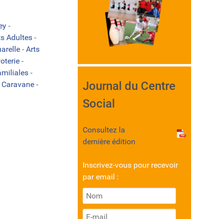
ley
-
ts Adultes
-
arelle
-
Arts
oterie
-
amiliales
-
Journal du Centre
-
Caravane
-
Social
Consultez la
dernière édition
Inscrivez-vous pour recevoir
par email :