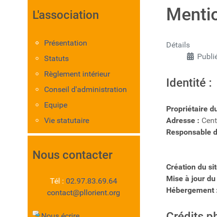
Mentio
L'association
Présentation
Détails
Publi
Statuts
Règlement intérieur
Identité :
Conseil d'administration
Equipe
Propriétaire du
Vie statutaire
Adresse :
Cent
Responsable de
Nous contacter
Création du site
Mise à jour du
Tél :
02.97.83.69.64
Hébergement 
contact@pllorient.org
Crédits p
Nous écrire