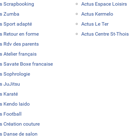
s Scrapbooking
Actus Espace Loisirs
us Zumba
Actus Kermelo
s Sport adapté
Actus Le Ter
s Retour en forme
Actus Centre St-Thois
s Rdv des parents
s Atelier français
s Savate Boxe francaise
s Sophrologie
s JuJitsu
s Karaté
s Kendo Iaido
s Football
s Création couture
s Danse de salon