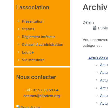
Archi
L'association
Présentation
Détails
Publi
Statuts
Règlement intérieur
Vous retrouverez
Conseil d'administration
catégories :
Equipe
Actus des ac
Vie statutaire
Actu
Actu
Nous contacter
Actu
Actu
Tél :
02.97.83.69.64
Actu
contact@pllorient.org
Actu
Nous écrire