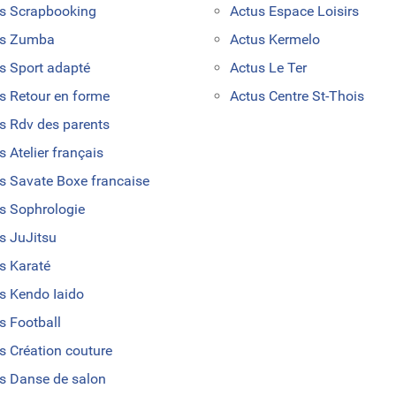
s Scrapbooking
Actus Espace Loisirs
us Zumba
Actus Kermelo
s Sport adapté
Actus Le Ter
s Retour en forme
Actus Centre St-Thois
s Rdv des parents
s Atelier français
s Savate Boxe francaise
s Sophrologie
s JuJitsu
s Karaté
s Kendo Iaido
s Football
s Création couture
s Danse de salon