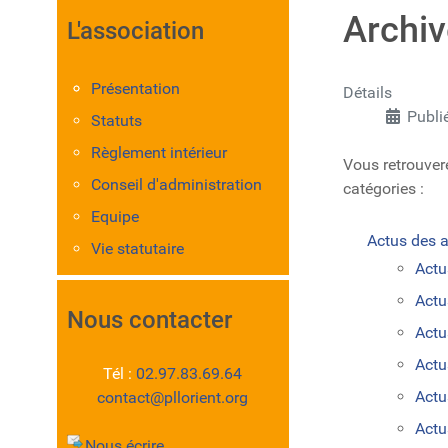
Archi
L'association
Présentation
Détails
Publi
Statuts
Règlement intérieur
Vous retrouverez
Conseil d'administration
catégories :
Equipe
Actus des ac
Vie statutaire
Actu
Actu
Nous contacter
Actu
Actu
Tél :
02.97.83.69.64
Actu
contact@pllorient.org
Actu
Nous écrire