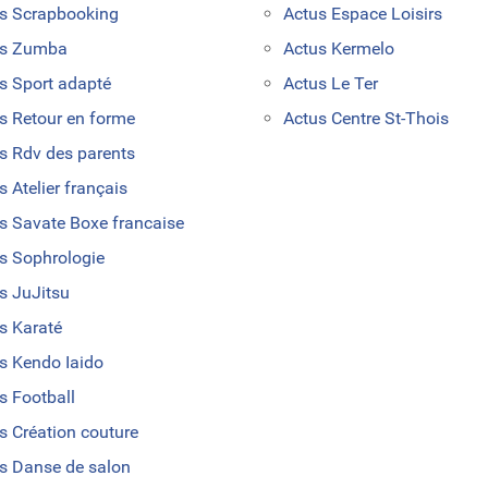
s Scrapbooking
Actus Espace Loisirs
us Zumba
Actus Kermelo
s Sport adapté
Actus Le Ter
s Retour en forme
Actus Centre St-Thois
s Rdv des parents
s Atelier français
s Savate Boxe francaise
s Sophrologie
s JuJitsu
s Karaté
s Kendo Iaido
s Football
s Création couture
s Danse de salon