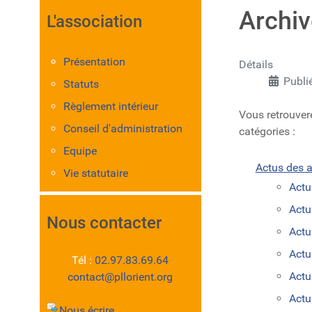
Archi
L'association
Présentation
Détails
Publi
Statuts
Règlement intérieur
Vous retrouverez
Conseil d'administration
catégories :
Equipe
Actus des ac
Vie statutaire
Actu
Actu
Nous contacter
Actu
Actu
Tél :
02.97.83.69.64
Actu
contact@pllorient.org
Actu
Nous écrire